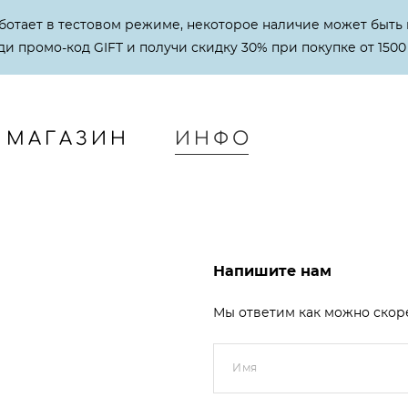
аботает в тестовом режиме, некоторое наличие может быть 
и промо-код GIFT и получи скидку 30% при покупке от 1500
МАГАЗИН
ИНФО
МАГАЗИН
ИНФО
Напишите нам
Мы ответим как можно скор
Имя