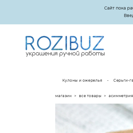
Сайт пока р
Введ
Кулоны и ожерелья
-
Серьги-г
магазин
>
все товары
>
асимметрия 