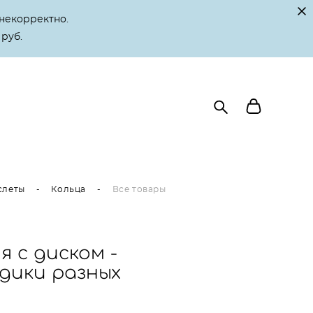
некорректно.
 руб.
слеты
-
Кольца
-
Все товары
 с диском -
здики разных