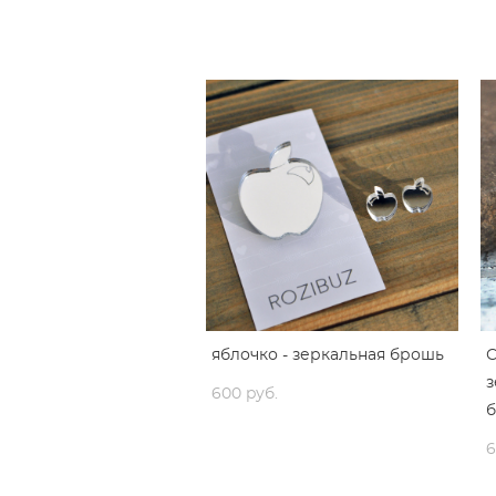
яблочко - зеркальная брошь
з
600 pуб.
6