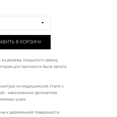
АВИТЬ В КОРЗИНУ
 из дерева, покрытого сверху
оторая для прочности была залита
рнитура из медицинской стали с
ой - максимально деликатное
 нежных ушек.
на к деревянной поверхности