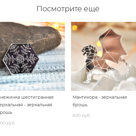
Посмотрите ещё
Снежинка шестигранная
Мантикора - зеркальная
еркальная - зеркальная
брошь
брошь
600 pуб.
00 pуб.