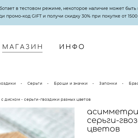
аботает в тестовом режиме, некоторое наличие может быть 
и промо-код GIFT и получи скидку 30% при покупке от 1500
МАГАЗИН
ИНФО
МАГАЗИН
ИНФО
воздики
-
Серьги
-
Броши и значки
-
Запонки
-
Бра
с диском - серьги-гвоздики разных цветов
асимметрия
серьги-гво
цветов