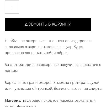
ДОБАВИТЬ В КОРЗИНУ
Необычное ожерелье, выполненное из дерева и
зеркального акрила - такой аксессуар будет
прекрасно дополнять любой образ.
За счет материалов ожерелье получилось достаточно
легким.
Зеркальные грани ожерелья можно протирать сухой
или чуть влажной тряпкой, без использования спирта.
Материалы:
дерево покрытое маслом, зеркальный
акрил, фурнитура.