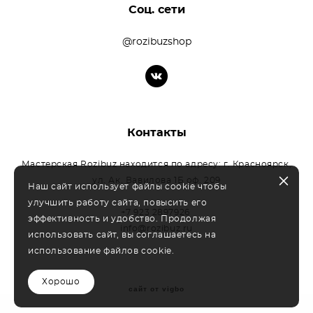
Соц. сети
@rozibuzshop
Контакты
Мастерская Rozibuz находится по адресу: г. Красноярск,
ул. Ак. Вавилова 1Б оф. 209
Наш сайт использует файлы cookie чтобы
улучшить работу сайта, повысить его
+7 923 2897926
эффективность и удобство. Продолжая
info@rozibuz.ru
использовать сайт, вы соглашаетесь на
использование файлов cookie.
Хорошо
сайт от vigbo