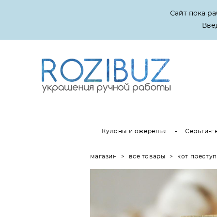
Сайт пока р
Введ
Кулоны и ожерелья
-
Серьги-г
магазин
>
все товары
>
кот преступ