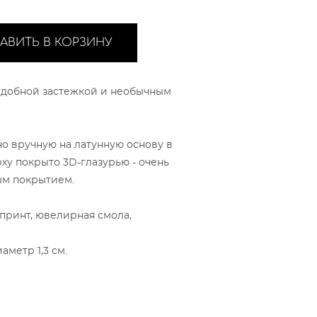
АВИТЬ В КОРЗИНУ
удобной застежкой и необычным
о вручную на латунную основу в
рху покрыто 3D-глазурью - очень
ым покрытием.
принт, ювелирная смола,
аметр 1,3 см.