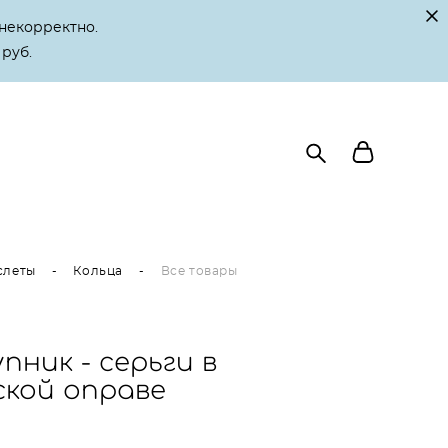
некорректно.
 руб.
слеты
-
Кольца
-
Все товары
пник - серьги в
ской оправе