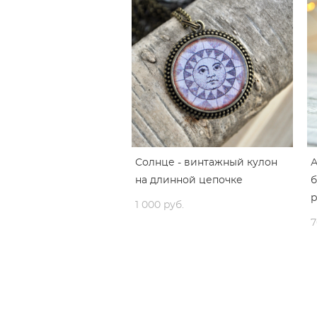
Солнце - винтажный кулон
на длинной цепочке
б
р
1 000 pуб.
7