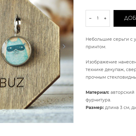
ДОБ
Небольшие серьги с 
принтом.
Изображение нанесен
технике декупаж, све
прочным стекловидн
Материал:
авторский 
фурнитура.
Размер:
длина 3 см, ди