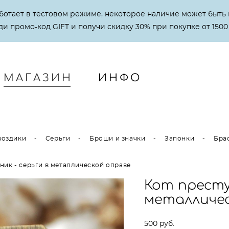
аботает в тестовом режиме, некоторое наличие может быть 
и промо-код GIFT и получи скидку 30% при покупке от 1500
МАГАЗИН
ИНФО
МАГАЗИН
ИНФО
воздики
-
Серьги
-
Броши и значки
-
Запонки
-
Бра
ник - серьги в металлической оправе
Кот престу
металличе
500 pуб.