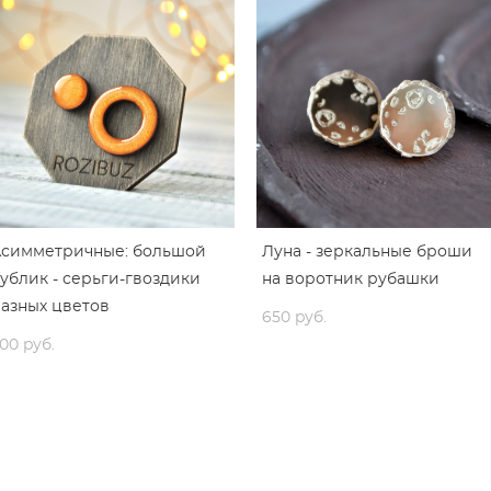
Асимметричные: большой
Луна - зеркальные броши
ублик - серьги-гвоздики
на воротник рубашки
азных цветов
650 pуб.
00 pуб.