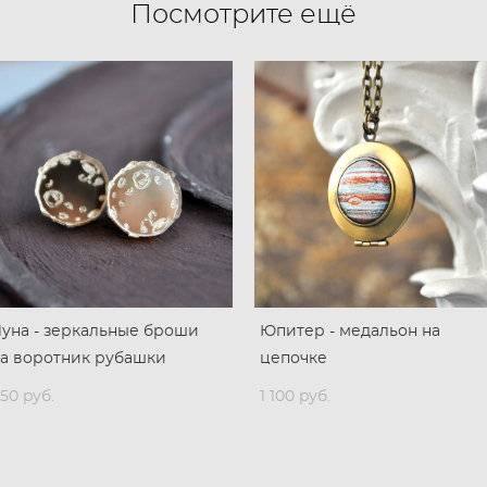
Посмотрите ещё
уна - зеркальные броши
Юпитер - медальон на
а воротник рубашки
цепочке
50 pуб.
1 100 pуб.