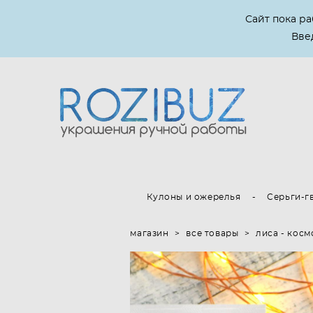
Сайт пока р
Введ
Кулоны и ожерелья
-
Серьги-г
магазин
>
все товары
>
лиса - косм