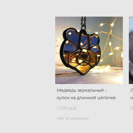
Медведь зеркальный -
Л
кулон на длинной цепочке
н
1 000 pуб.
6
Нет в наличии