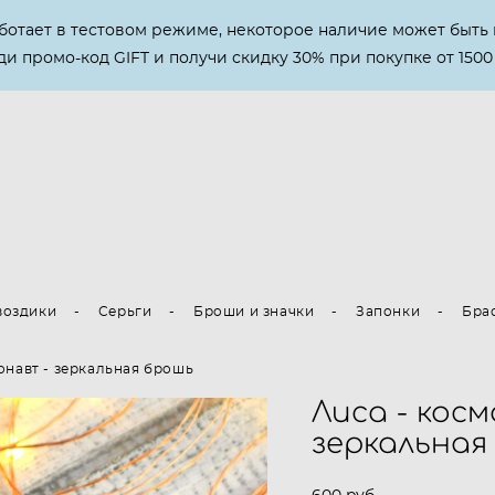
аботает в тестовом режиме, некоторое наличие может быть 
и промо-код GIFT и получи скидку 30% при покупке от 1500
воздики
-
Серьги
-
Броши и значки
-
Запонки
-
Бра
онавт - зеркальная брошь
Лиса - кос
зеркальная