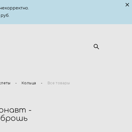
некорректно.
 руб.
слеты
-
Кольца
-
Все товары
монавт -
 брошь