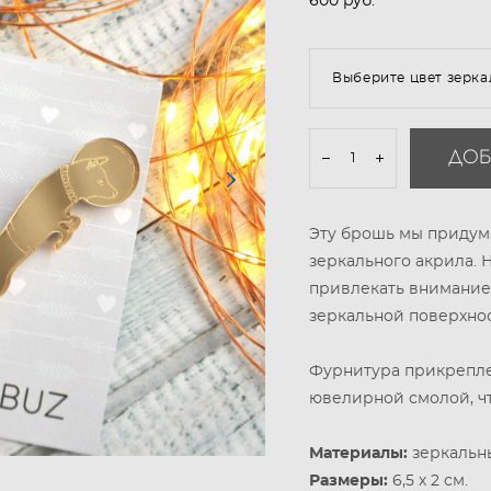
600 pуб.
Выберите цвет зерка
ДОБ
Эту брошь мы придума
зеркального акрила. 
привлекать внимание
зеркальной поверхно
Фурнитура прикрепле
ювелирной смолой, чт
Материалы:
зеркальны
Размеры:
6,5 х 2 см.