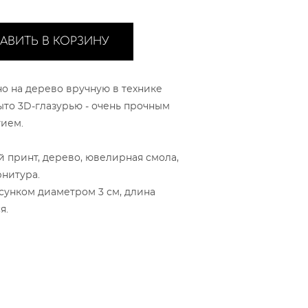
АВИТЬ В КОРЗИНУ
о на дерево вручную в технике
ыто 3D-глазурью - очень прочным
ием.
 принт, дерево, ювелирная смола,
рнитура.
сунком диаметром 3 см, длина
я.