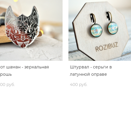
от шаман - зеркальная
Штурвал - серьги в
брошь
латунной оправе
00 pуб.
400 pуб.