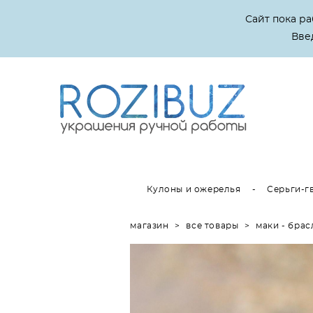
Сайт пока р
Введ
Кулоны и ожерелья
-
Серьги-г
магазин
>
все товары
>
маки - брас