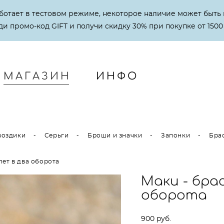
аботает в тестовом режиме, некоторое наличие может быть 
и промо-код GIFT и получи скидку 30% при покупке от 1500
МАГАЗИН
ИНФО
МАГАЗИН
ИНФО
воздики
-
Серьги
-
Броши и значки
-
Запонки
-
Бра
лет в два оборота
Маки - бра
оборота
900 pуб.