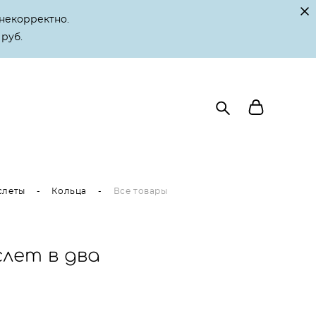
некорректно.
 руб.
слеты
-
Кольца
-
Все товары
слет в два