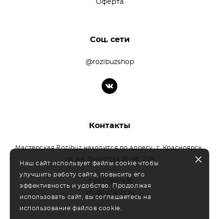
Оферта
Соц. сети
@rozibuzshop
Контакты
Мастерская Rozibuz находится по адресу: г. Красноярск,
ул. Ак. Вавилова 1Б оф. 209
Наш сайт использует файлы cookie чтобы
улучшить работу сайта, повысить его
+7 923 2897926
эффективность и удобство. Продолжая
info@rozibuz.ru
использовать сайт, вы соглашаетесь на
использование файлов cookie.