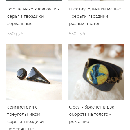
Зеркальные звездочки -
Шестиугольники малые
серьги-гвоздики
- серьги-гвоздики
зеркальные
разных цветов
550 pуб.
550 pуб.
асимметрия с
Орел - браслет в два
треугольником -
оборота на толстом
серьги-гвоздики
ремешке
деревянные