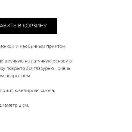
АВИТЬ В КОРЗИНУ
стежкой и необычным принтом.
о вручную на латунную основу в
рху покрыто 3D-глазурью - очень
ым покрытием.
принт, ювелирная смола,
 диаметр 2 см.