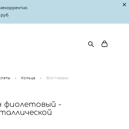
некорректно.
 руб.
слеты
-
Кольца
-
Все товары
 фиолетовый -
еталлической