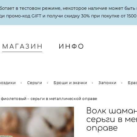
аботает в тестовом режиме, некоторое наличие может быть 
и промо-код GIFT и получи скидку 30% при покупке от 1500
МАГАЗИН
ИНФО
МАГАЗИН
ИНФО
воздики
-
Серьги
-
Броши и значки
-
Запонки
-
Бра
 фиолетовый - серьги в металлической оправе
Волк шаман
серьги в м
оправе