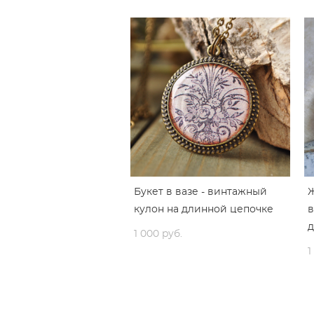
Букет в вазе - винтажный
Ж
кулон на длинной цепочке
в
д
1 000 pуб.
1