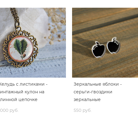
елудь с листиками -
Зеркальные яблоки -
интажный кулон на
серьги-гвоздики
линной цепочке
зеркальные
 000 pуб.
550 pуб.