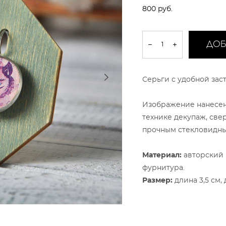
800 pуб.
ДОБ
Серьги с удобной за
Изображение нанесен
технике декупаж, све
прочным стекловидн
Материал:
авторский 
фурнитура.
Размер:
длина 3,5 см,