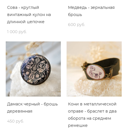
Сова - круглый
Медведь - зеркальная
винтажный кулон на
брошь
длинной цепочке
600 pуб.
1 000 pуб.
Дамаск черный - брошь
Кони в металлической
деревянная
оправе - браслет в два
оборота на среднем
450 pуб.
ремешке