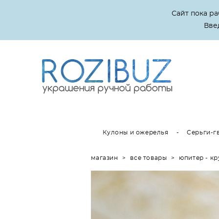
Сайт пока р
Введ
Кулоны и ожерелья
-
Серьги-г
магазин
>
все товары
>
юпитер - к