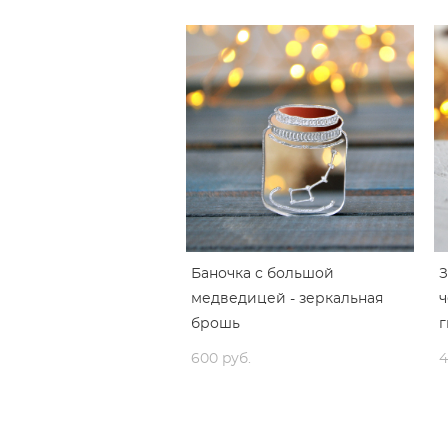
Баночка с большой
медведицей - зеркальная
ч
брошь
г
600 pуб.
4