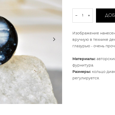
ДОБ
Изображение нанесен
вручную в технике де
глазурью - очень пр
Материалы:
авторский
фурнитура.
Размеры:
кольцо диам
регулируется.