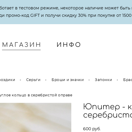
аботает в тестовом режиме, некоторое наличие может быть 
и промо-код GIFT и получи скидку 30% при покупке от 1500
МАГАЗИН
ИНФО
МАГАЗИН
ИНФО
воздики
-
Серьги
-
Броши и значки
-
Запонки
-
Бра
руглое кольцо в серебристой оправе
Юпитер - к
серебрист
600 pуб.