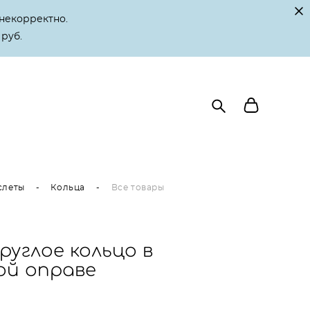
некорректно.
 руб.
слеты
-
Кольца
-
Все товары
руглое кольцо в
ой оправе