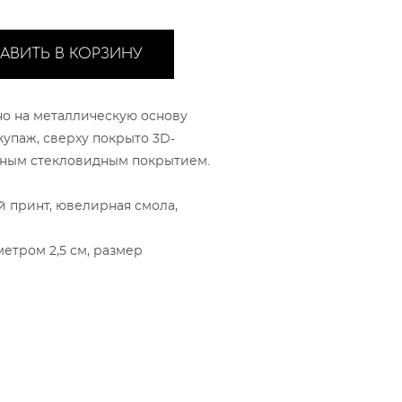
АВИТЬ В КОРЗИНУ
о на металлическую основу
купаж, сверху покрыто 3D-
очным стекловидным покрытием.
 принт, ювелирная смола,
етром 2,5 см, размер