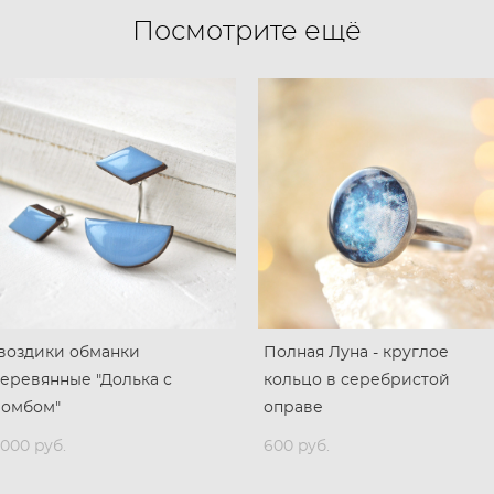
Посмотрите ещё
воздики обманки
Полная Луна - круглое
еревянные "Долька с
кольцо в серебристой
ромбом"
оправе
 000 pуб.
600 pуб.