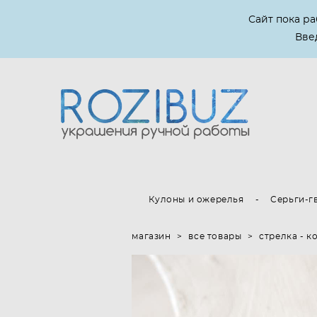
Сайт пока р
Введ
Кулоны и ожерелья
-
Серьги-г
магазин
>
все товары
>
стрелка - к