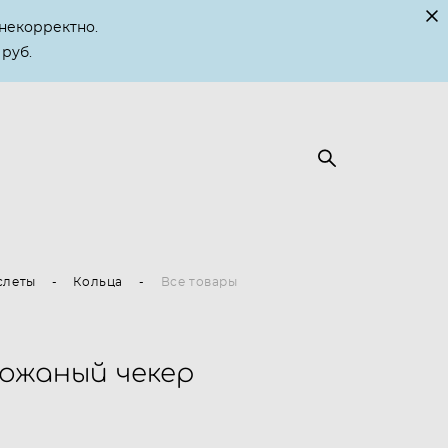
некорректно.
 руб.
слеты
-
Кольца
-
Все товары
кожаный чекер