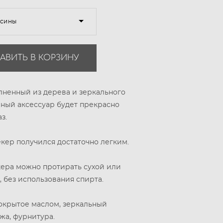
есины
АВИТЬ В КОРЗИНУ
лненный из дерева и зеркального
чный аксессуар будет прекрасно
з.
екер получился достаточно легким.
кера можно протирать сухой или
, без использования спирта.
окрытое маслом, зеркальный
жа, фурнитура.