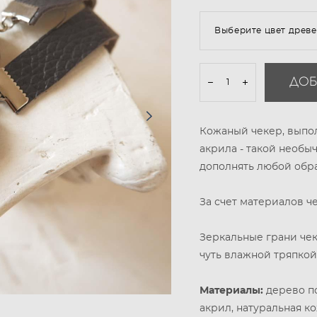
Выберите цвет древ
ДОБ
Кожаный чекер, выпо
акрила - такой необы
дополнять любой обра
За счет материалов ч
Зеркальные грани че
чуть влажной тряпкой
Материалы:
дерево п
акрил, натуральная ко