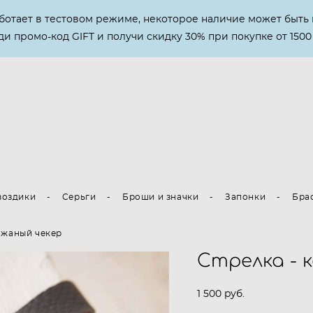
аботает в тестовом режиме, некоторое наличие может быть 
и промо-код GIFT и получи скидку 30% при покупке от 1500
воздики
-
Серьги
-
Броши и значки
-
Запонки
-
Бра
ожаный чекер
Стрелка - 
1 500 pуб.