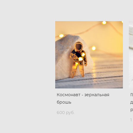
Космонавт - зеркальная
Г
брошь
д
600 pуб.
1